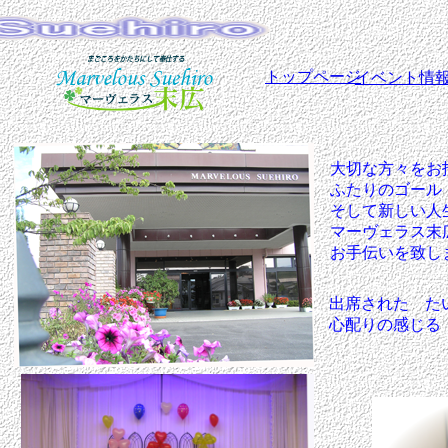
トップページ
イベント情
大切な方々をお
ふたりのゴール
そして新しい人
マーヴェラス末
お手伝いを致し
出席された た
心配りの感じる